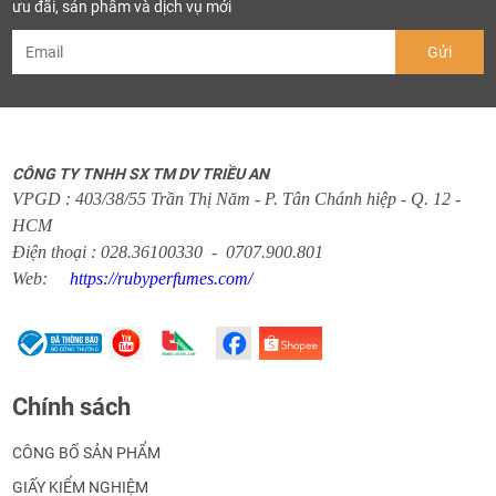
ưu đãi, sản phẩm và dịch vụ mới
CÔNG TY TNHH SX TM DV TRIỀU AN
VPGD : 403/38/55 Trần Thị Năm - P. Tân Chánh hiệp - Q. 12 -
HCM
Điện thoại : 028.36100330 - 0707.900.801
Web:
https://rubyperfumes.com/
Chính sách
CÔNG BỐ SẢN PHẨM
GIẤY KIỂM NGHIỆM