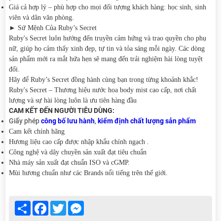
Giá cả hợp lý – phù hợp cho mọi đối tượng khách hàng: học sinh, sinh
viên và dân văn phòng.
► Sứ Mệnh Của Ruby’s Secret
Ruby's Secret luôn hướng đến truyền cảm hứng và trao quyền cho phụ
nữ, giúp họ cảm thấy xinh đẹp, tự tin và tỏa sáng mỗi ngày. Các dòng
sản phẩm mới ra mắt hứa hẹn sẽ mang đến trải nghiệm hài lòng tuyệt
đối.
Hãy để Ruby’s Secret đồng hành cùng bạn trong từng khoảnh khắc!
Ruby's Secret – Thương hiệu nước hoa body mist cao cấp, nơi chất
lượng và sự hài lòng luôn là ưu tiên hàng đầu
CAM KẾT ĐẾN NGƯỜI TIÊU DÙNG:
Giấy phép
công bố lưu hành
,
kiểm định chất lượng sản phẩm
Cam kết chính hãng
Hương liệu cao cấp được nhập khẩu chính ngạch .
Công nghệ và dây chuyền sản xuất đạt tiêu chuẩn
Nhà máy sản xuất đạt chuẩn ISO và cGMP.
Mùi hương chuẩn như các Brands nổi tiếng trên thế giới.
Share
Facebook
Twitter
Messenger