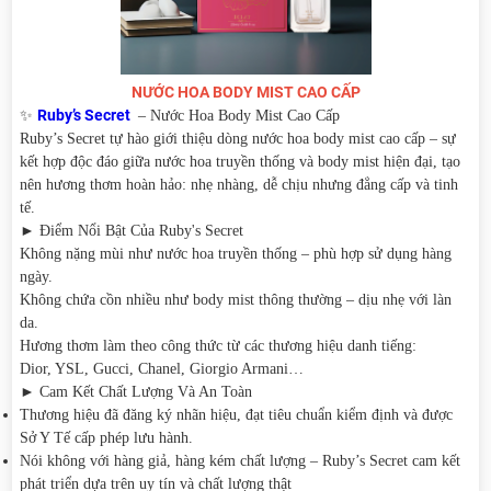
NƯỚC HOA BODY MIST CAO CẤP
Ruby’s Secret
✨
– Nước Hoa Body Mist Cao Cấp
Ruby’s Secret tự hào giới thiệu dòng nước hoa body mist cao cấp – sự
kết hợp độc đáo giữa nước hoa truyền thống và body mist hiện đại, tạo
nên hương thơm hoàn hảo: nhẹ nhàng, dễ chịu nhưng đẳng cấp và tinh
tế.
► Điểm Nổi Bật Của Ruby's Secret
Không nặng mùi như nước hoa truyền thống – phù hợp sử dụng hàng
ngày.
Không chứa cồn nhiều như body mist thông thường – dịu nhẹ với làn
da.
Hương thơm làm theo công thức từ các thương hiệu danh tiếng:
Dior, YSL, Gucci, Chanel, Giorgio Armani…
► Cam Kết Chất Lượng Và An Toàn
Thương hiệu đã đăng ký nhãn hiệu, đạt tiêu chuẩn kiểm định và được
Sở Y Tế cấp phép lưu hành.
Nói không với hàng giả, hàng kém chất lượng – Ruby’s Secret cam kết
phát triển dựa trên uy tín và chất lượng thật