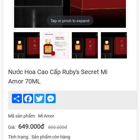
Tap or pinch to expand
Tap or pinch to expand
Tap or pinch to expand
Tap or pinch to expand
Nước Hoa Cao Cấp Ruby's Secret Mi
Amor 70ML
Share
Facebook
Twitter
Messenger
Mã sản phẩm:
Mi Amor
649.000đ
Giá:
800.000đ
Tình trạng:
Sản phẩm còn hàng