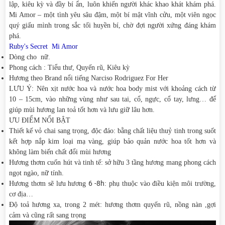
lập, kiêu kỳ và đầy bí ẩn, luôn khiến người khác khao khát khám phá.
Mi Amor – một tình yêu sâu đậm, một bí mật vĩnh cửu, một viên ngọc
quý giấu mình trong sắc tối huyền bí, chờ đợi người xứng đáng khám
phá.
Ruby's Secret Mi Amor
Dòng cho nữ.
Phong cách : Tiểu thư, Quyến rũ, Kiêu kỳ
Hương theo Brand nổi tiếng Narciso Rodriguez For Her
LƯU Ý: Nên xịt nước hoa và nước hoa body mist với khoảng cách từ
10 – 15cm, vào những vùng như sau tai, cổ, ngực, cổ tay, lưng… để
giúp mùi hương lan toả tốt hơn và lưu giữ lâu hơn.
ƯU ĐIỂM NỔI BẬT
Thiết kế vỏ chai sang trọng, độc đáo: bằng chất liệu thuỷ tinh trong suốt
kết hợp nắp kim loại mạ vàng, giúp bảo quản nước hoa tốt hơn và
không làm biến chất đổi mùi hương
Hương thơm cuốn hút và tinh tế: sở hữu 3 tầng hương mang phong cách
ngọt ngào, nữ tính.
6 -8h
Hương thơm sẽ lưu hương
: phụ thuộc vào điều kiện môi trường,
cơ địa…
Độ toả hương xa, trong 2 mét: hương thơm quyến rũ, nồng nàn ,gợi
cảm và cũng rất sang trọng