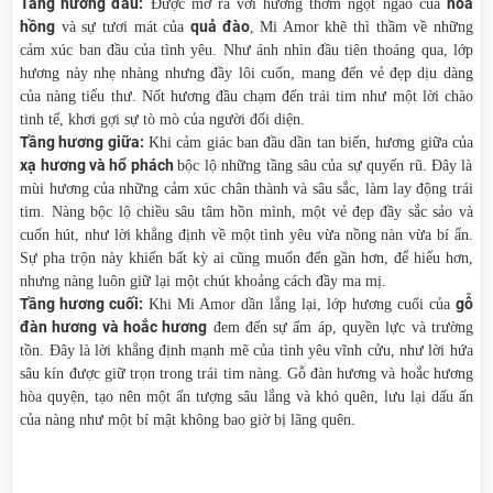
Tầng hương đầu:
hoa
Được mở ra với hương thơm ngọt ngào của
hồng
quả đào
và sự tươi mát của
, Mi Amor khẽ thì thầm về những
cảm xúc ban đầu của tình yêu. Như ánh nhìn đầu tiên thoáng qua, lớp
hương này nhẹ nhàng nhưng đầy lôi cuốn, mang đến vẻ đẹp dịu dàng
của nàng tiểu thư. Nốt hương đầu chạm đến trái tim như một lời chào
tinh tế, khơi gợi sự tò mò của người đối diện.
Tầng hương giữa:
Khi cảm giác ban đầu dần tan biến, hương giữa của
xạ hương và hổ phách
bộc lộ những tầng sâu của sự quyến rũ. Đây là
mùi hương của những cảm xúc chân thành và sâu sắc, làm lay động trái
tim. Nàng bộc lộ chiều sâu tâm hồn mình, một vẻ đẹp đầy sắc sảo và
cuốn hút, như lời khẳng định về một tình yêu vừa nồng nàn vừa bí ẩn.
Sự pha trộn này khiến bất kỳ ai cũng muốn đến gần hơn, để hiểu hơn,
nhưng nàng luôn giữ lại một chút khoảng cách đầy ma mị.
Tầng hương cuối:
gỗ
Khi Mi Amor dần lắng lại, lớp hương cuối của
đàn hương và hoắc hương
đem đến sự ấm áp, quyền lực và trường
tồn. Đây là lời khẳng định mạnh mẽ của tình yêu vĩnh cửu, như lời hứa
sâu kín được giữ trọn trong trái tim nàng. Gỗ đàn hương và hoắc hương
hòa quyện, tạo nên một ấn tượng sâu lắng và khó quên, lưu lại dấu ấn
của nàng như một bí mật không bao giờ bị lãng quên.