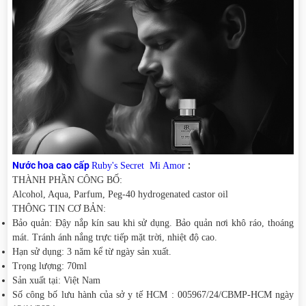
Nước hoa cao cấp
:
Ruby's Secret Mi Amor
THÀNH PHẦN CÔNG BỐ:
Alcohol, Aqua, Parfum, Peg-40 hydrogenated castor oil
THÔNG TIN CƠ BẢN:
Bảo quản: Đậy nắp kín sau khi sử dụng. Bảo quản nơi khô ráo, thoáng
mát. Tránh ánh nắng trực tiếp mặt trời, nhiệt độ cao.
Hạn sử dụng: 3 năm kể từ ngày sản xuất.
Trọng lượng: 70ml
Sản xuất tại: Việt Nam
Số công bố lưu hành của sở y tế HCM : 005967/24/CBMP-HCM ngày