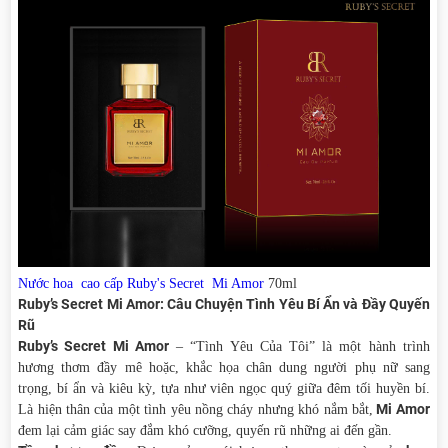
Nước hoa cao cấp Ruby's Secret Mi Amor
70ml
Ruby’s Secret Mi Amor: Câu Chuyện Tình Yêu Bí Ẩn và Đầy Quyến
Rũ
Ruby’s Secret Mi Amor
– “Tình Yêu Của Tôi” là một hành trình
hương thơm đầy mê hoặc, khắc họa chân dung người phụ nữ sang
trọng, bí ẩn và kiêu kỳ, tựa như viên ngọc quý giữa đêm tối huyền bí.
Mi Amor
Là hiện thân của một tình yêu nồng cháy nhưng khó nắm bắt,
đem lại cảm giác say đắm khó cưỡng, quyến rũ những ai đến gần.