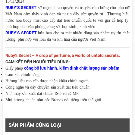
13/11/2024
RUBY’S SECRET
sứ mệnh Trao quyền và truyền cảm hứng cho phụ nữ
Việt Nam cảm thấy xinh đẹp và tự tin đầy sức quyến rủ . Thương hiệu
nước hoa body mist cao cấp đạt tiêu chuẩn quốc tế với giá cả hợp lý,
phù hợp cho văn phòng công sở, học sinh , sinh viên
RUBY’S SECRET
hứa hẹn cho ra mắt nhiều dòng sản phẩm uy tín chất
lượng, phù hợp với loại da và khí hậu của người Việt Nam.
Ruby’s Secret – A drop of perfume, a world of untold secrets.
CAM KẾT ĐẾN NGƯỜI TIÊU DÙNG:
công bố lưu hành
kiểm định chất lượng sản phẩm
Giấy phép
,
Cam kết chính hãng
Hương liệu cao cấp được nhập khẩu chính ngạch
Công nghệ và dây chuyền sản xuất đạt tiêu chuẩn
Nhà máy sản xuất đạt chuẩn ISO và cGMP.
Mùi hương chuẩn như các Brands nổi tiếng trên thế giới.
SẢN PHẨM CÙNG LOẠI